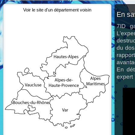
Voir le site d'un département voisin
En sa
7ID ga
L’expe
destruc
du doss
rapport
avanta
En dét
expert 